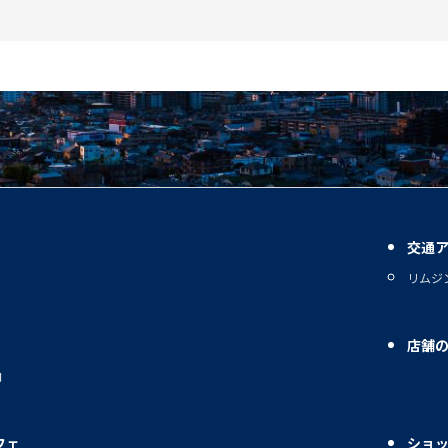
交通
リムジ
店舗
内
フェ
ショ