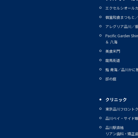
エクセルシオール
個室和食まつもと
アレグリア品川／
Pacific Garden Sh
＆ 八海
美食米門
龍馬街道
鮨 青海／品川かに
邸の庭
クリニック
東京品川フロント
品川ベイ・サイド
品川駅直結
リアン歯科・矯正