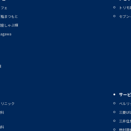
カフェ
トリモ
／鮨まつもと
セブン
銀座しゃぶ輝
inagawa
雅
サー
クリニック
ベルリ
眼科
三菱UF
三井住
歯科
野村證