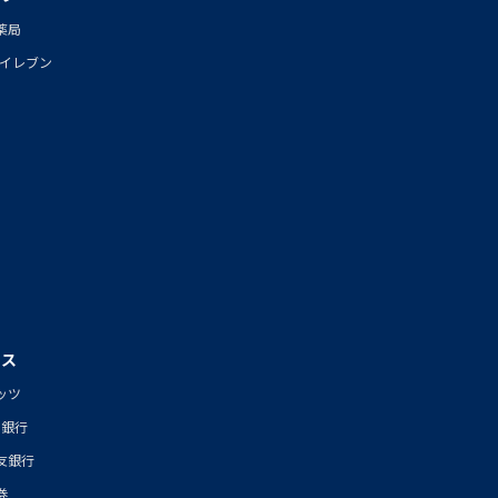
薬局
-イレブン
ビス
ッツ
J銀行
友銀行
券