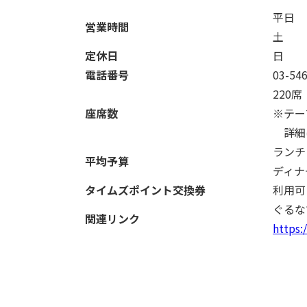
平日 1
営業時間
土 17
定休日
日
電話番号
03-54
220席
座席数
※テー
詳細
ラン
平均予算
ディナ
タイムズポイント交換券
利用可
ぐるな
関連リンク
https: