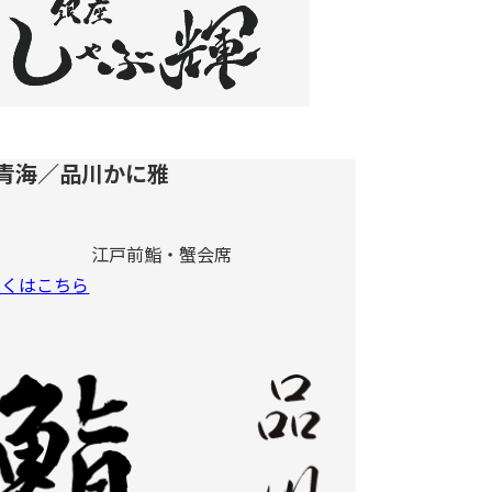
 青海／品川かに雅
江戸前鮨・蟹会席
しくはこちら