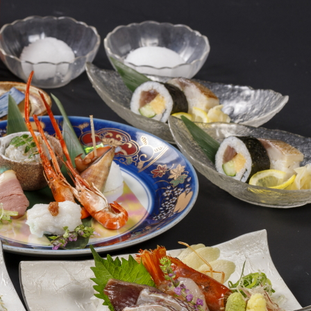
龍馬街道 品川
宴会用個室が充実の高知郷
名物「かつをの塩たたき」
一級河川＜四万十川＞が育