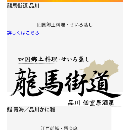
龍馬街道 品川
四国郷土料理・せいろ蒸し
詳しくはこちら
鮨 青海／品川かに雅
江戸前鮨・蟹会席