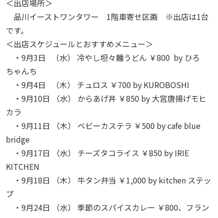
＜出店場所＞
品川イーストワンタワー 1階車寄せ区画 ※出店は1台
です。
＜出店スケジュールとおすすめメニュー＞
・9月3日 （水） 冷やし坦々麺うどん ￥800
by ひろ
ちゃんち
・9月4日 （木） チュロス ￥7
00 by KUROBOSHI
・9月10日 （水） からあげ丼 ￥
850
by 大宮唐揚げモヒ
カラ
・9月
11
日 （木） ベビーカステラ ￥50
0 by cafe blue
bridge
・9月17日 （水） チーズタコライス ￥850 by IRIE
KITCHEN
・9月18日 （木） 牛タン弁当 ￥1,000
by kitchen ステッ
プ
・9月
24
日 （水） 季節のスパイスカレー ￥
800、
フラン