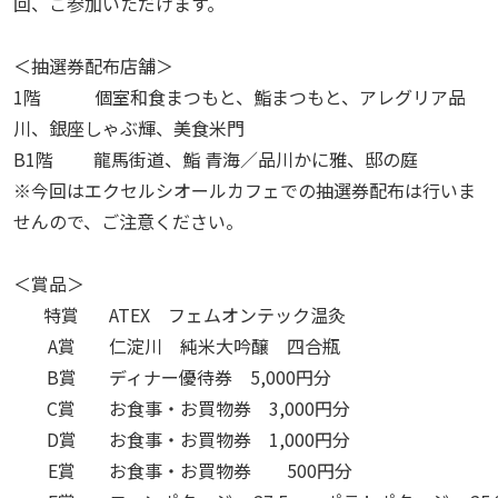
回、ご参加いただけます。
＜抽選券配布店舗＞
1階 個室和食まつもと、鮨まつもと、アレグリア品
川、銀座しゃぶ輝、美食米門
B1階 龍馬街道、鮨 青海／品川かに雅、邸の庭
※今回はエクセルシオールカフェでの抽選券配布は行いま
せんので、ご注意ください。
＜賞品＞
特賞
ATEX フェムオンテック温灸
A賞
仁淀川 純米大吟醸 四合瓶
B賞
ディナー優待券 5,000円分
C賞
お食事・お買物券 3,000円分
D賞
お食事・お買物券 1,000円分
E賞
お食事・お買物券 500円分